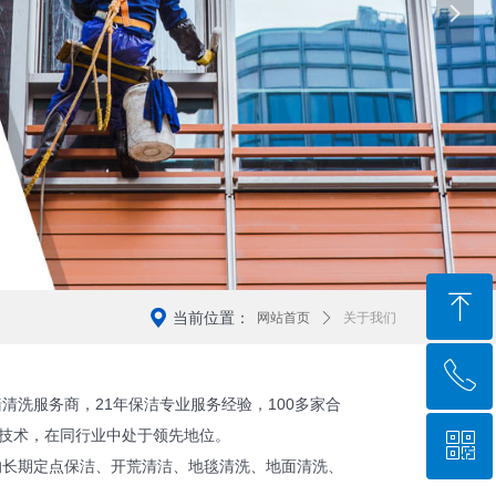
넲
ꁸ
当前位置：
网站首页
ꄲ
关于我们
ꂅ
回到顶部
洗服务商，21年保洁专业服务经验，100多家合
操技术，在同行业中处于领先地位。
ꀥ
18514678865
长期定点保洁、开荒清洁、地毯清洗、地面清洗、