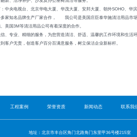
材翻新、洁净养护、沙发及办公座椅清洁等服务。
中央电视台、北京华电大厦、华茂大厦、安邦大厦、朝外SOHO、华滨
外多家知名品牌生产厂家合作， 我公司是美国庄臣泰华施清洁用品市场
、美国3M等清洁用品公司有着深度的合作。
、专业、精细的服务，为您营造清洁、舒适、温馨的工作环境和生活环
客户无责，创造客户百分百满意服务，树立保洁企业新标杆。
工程案例
荣誉资质
新闻动态
联系我
地址：北京市丰台区角门北路角门东里甲36号楼215室