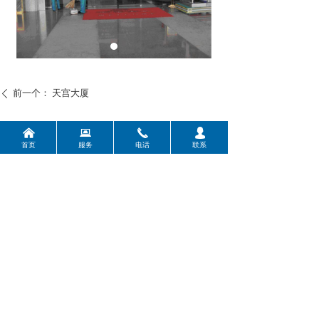
前一个：
天宫大厦
ꄴ
后一个：
央视网
ꄲ
낀
뀵
끅
넙
首页
服务
电话
联系
地址：北京市丰台区角门北路角
门东里甲36号楼215室
电话：400-1156-887
手机：18514678865
联系人：史经理
版权所有：
北京美凯德保洁服务有限公司
邮箱：jzzyshizhen@163.com
京ICP备20010220号-1
本网站由阿里云提供云计算及安全服务
本网站支持
IPv6